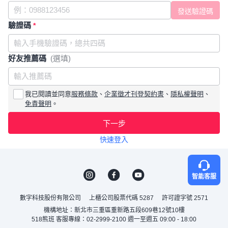
驗證碼
*
好友推薦碼
(選填)
我已閱讀並同意
服務條款
、
企業徵才刊登契約書
、
隱私權聲明
、
免責聲明
。
下一步
快速登入
智能客服
數字科技股份有限公司
上櫃公司股票代碼 5287
許可證字號 2571
機構地址：新北市三重區重新路五段609巷12號10樓
518熊班 客服專線：02-2999-2100 週一至週五 09:00 - 18:00