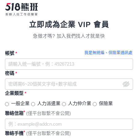
立即成為企業 VIP 會員
急徵才嗎? 加入我們找人才就是快
我是無統編、保險業通訊處
帳號
*
密碼
*
企業類型
*
一般企業
人力派遣業
人力仲介業
保險業
*
聯絡信箱
(僅平台聯繫不會公開)
*
聯絡手機
(僅平台聯繫不會公開)