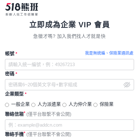
立即成為企業 VIP 會員
急徵才嗎? 加入我們找人才就是快
我是無統編、保險業通訊處
帳號
*
密碼
*
企業類型
*
一般企業
人力派遣業
人力仲介業
保險業
*
聯絡信箱
(僅平台聯繫不會公開)
*
聯絡手機
(僅平台聯繫不會公開)