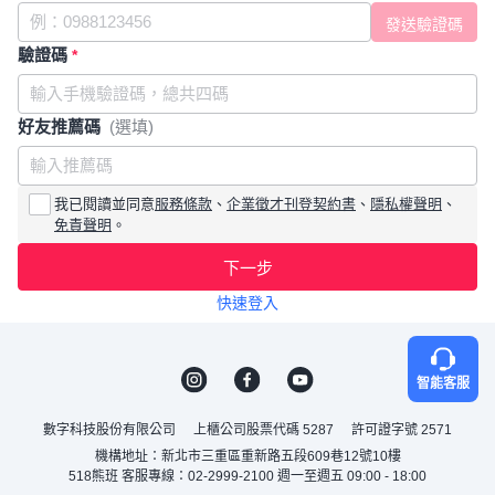
驗證碼
*
好友推薦碼
(選填)
我已閱讀並同意
服務條款
、
企業徵才刊登契約書
、
隱私權聲明
、
免責聲明
。
下一步
快速登入
智能客服
數字科技股份有限公司
上櫃公司股票代碼 5287
許可證字號 2571
機構地址：新北市三重區重新路五段609巷12號10樓
518熊班 客服專線：02-2999-2100 週一至週五 09:00 - 18:00