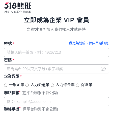
立即成為企業 VIP 會員
急徵才嗎? 加入我們找人才就是快
我是無統編、保險業通訊處
帳號
*
密碼
*
企業類型
*
一般企業
人力派遣業
人力仲介業
保險業
*
聯絡信箱
(僅平台聯繫不會公開)
*
聯絡手機
(僅平台聯繫不會公開)