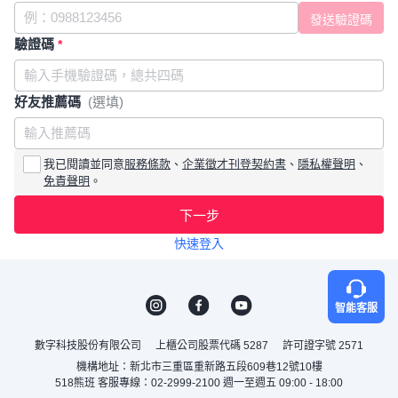
驗證碼
*
好友推薦碼
(選填)
我已閱讀並同意
服務條款
、
企業徵才刊登契約書
、
隱私權聲明
、
免責聲明
。
下一步
快速登入
智能客服
數字科技股份有限公司
上櫃公司股票代碼 5287
許可證字號 2571
機構地址：新北市三重區重新路五段609巷12號10樓
518熊班 客服專線：02-2999-2100 週一至週五 09:00 - 18:00