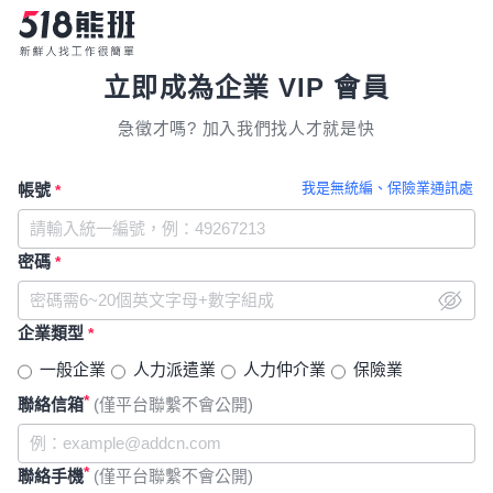
立即成為企業 VIP 會員
急徵才嗎? 加入我們找人才就是快
我是無統編、保險業通訊處
帳號
*
密碼
*
企業類型
*
一般企業
人力派遣業
人力仲介業
保險業
*
聯絡信箱
(僅平台聯繫不會公開)
*
聯絡手機
(僅平台聯繫不會公開)