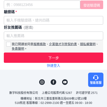
驗證碼
*
好友推薦碼
(選填)
我已閱讀並同意
服務條款
、
企業徵才刊登契約書
、
隱私權聲明
、
免責聲明
。
下一步
快速登入
智能客服
數字科技股份有限公司
上櫃公司股票代碼 5287
許可證字號 2571
機構地址：新北市三重區重新路五段609巷12號10樓
518熊班 客服專線：02-2999-2100 週一至週五 09:00 - 18:00