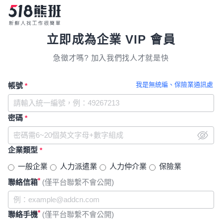
立即成為企業 VIP 會員
急徵才嗎? 加入我們找人才就是快
我是無統編、保險業通訊處
帳號
*
密碼
*
企業類型
*
一般企業
人力派遣業
人力仲介業
保險業
*
聯絡信箱
(僅平台聯繫不會公開)
*
聯絡手機
(僅平台聯繫不會公開)