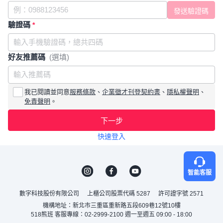
驗證碼
*
好友推薦碼
(選填)
我已閱讀並同意
服務條款
、
企業徵才刊登契約書
、
隱私權聲明
、
免責聲明
。
下一步
快速登入
智能客服
數字科技股份有限公司
上櫃公司股票代碼 5287
許可證字號 2571
機構地址：新北市三重區重新路五段609巷12號10樓
518熊班 客服專線：02-2999-2100 週一至週五 09:00 - 18:00