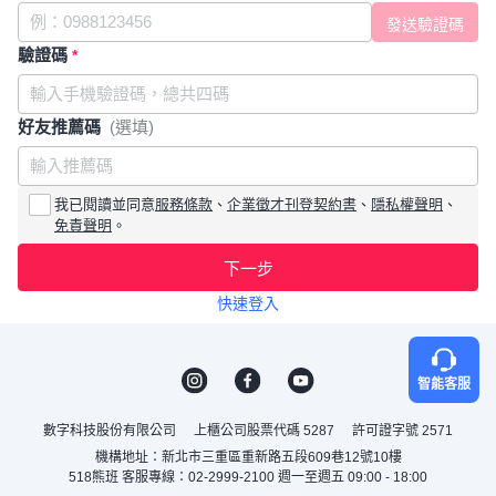
驗證碼
*
好友推薦碼
(選填)
我已閱讀並同意
服務條款
、
企業徵才刊登契約書
、
隱私權聲明
、
免責聲明
。
下一步
快速登入
智能客服
數字科技股份有限公司
上櫃公司股票代碼 5287
許可證字號 2571
機構地址：新北市三重區重新路五段609巷12號10樓
518熊班 客服專線：02-2999-2100 週一至週五 09:00 - 18:00