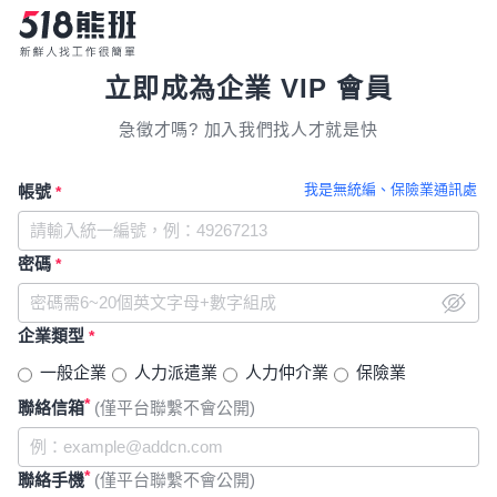
立即成為企業 VIP 會員
急徵才嗎? 加入我們找人才就是快
我是無統編、保險業通訊處
帳號
*
密碼
*
企業類型
*
一般企業
人力派遣業
人力仲介業
保險業
*
聯絡信箱
(僅平台聯繫不會公開)
*
聯絡手機
(僅平台聯繫不會公開)