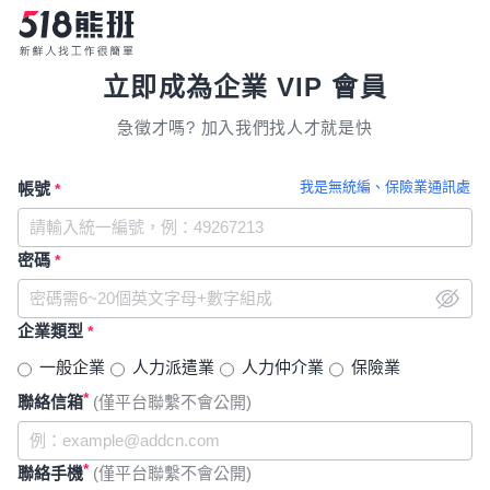
立即成為企業 VIP 會員
急徵才嗎? 加入我們找人才就是快
我是無統編、保險業通訊處
帳號
*
密碼
*
企業類型
*
一般企業
人力派遣業
人力仲介業
保險業
*
聯絡信箱
(僅平台聯繫不會公開)
*
聯絡手機
(僅平台聯繫不會公開)