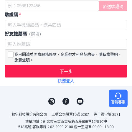
驗證碼
*
好友推薦碼
(選填)
我已閱讀並同意
服務條款
、
企業徵才刊登契約書
、
隱私權聲明
、
免責聲明
。
下一步
快速登入
智能客服
數字科技股份有限公司
上櫃公司股票代碼 5287
許可證字號 2571
機構地址：新北市三重區重新路五段609巷12號10樓
518熊班 客服專線：02-2999-2100 週一至週五 09:00 - 18:00