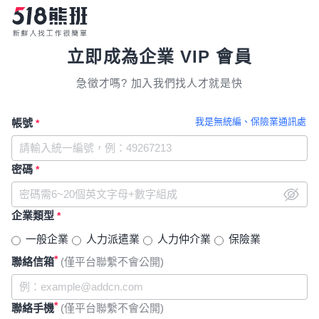
立即成為企業 VIP 會員
急徵才嗎? 加入我們找人才就是快
我是無統編、保險業通訊處
帳號
*
密碼
*
企業類型
*
一般企業
人力派遣業
人力仲介業
保險業
*
聯絡信箱
(僅平台聯繫不會公開)
*
聯絡手機
(僅平台聯繫不會公開)