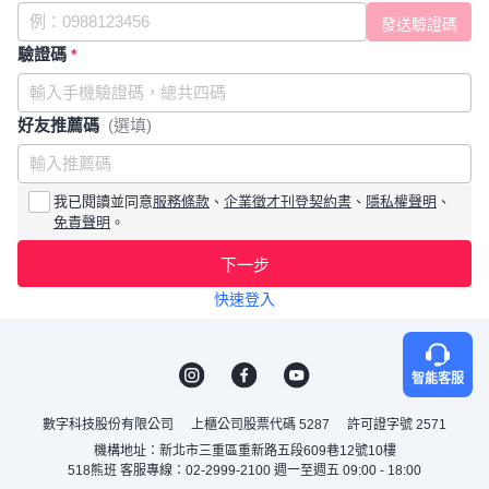
驗證碼
*
好友推薦碼
(選填)
我已閱讀並同意
服務條款
、
企業徵才刊登契約書
、
隱私權聲明
、
免責聲明
。
下一步
快速登入
智能客服
數字科技股份有限公司
上櫃公司股票代碼 5287
許可證字號 2571
機構地址：新北市三重區重新路五段609巷12號10樓
518熊班 客服專線：02-2999-2100 週一至週五 09:00 - 18:00