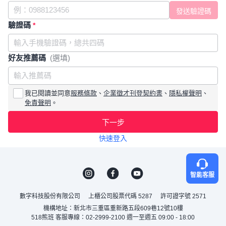
驗證碼
*
好友推薦碼
(選填)
我已閱讀並同意
服務條款
、
企業徵才刊登契約書
、
隱私權聲明
、
免責聲明
。
下一步
快速登入
智能客服
數字科技股份有限公司
上櫃公司股票代碼 5287
許可證字號 2571
機構地址：新北市三重區重新路五段609巷12號10樓
518熊班 客服專線：02-2999-2100 週一至週五 09:00 - 18:00