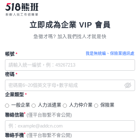
立即成為企業 VIP 會員
急徵才嗎? 加入我們找人才就是快
我是無統編、保險業通訊處
帳號
*
密碼
*
企業類型
*
一般企業
人力派遣業
人力仲介業
保險業
*
聯絡信箱
(僅平台聯繫不會公開)
*
聯絡手機
(僅平台聯繫不會公開)