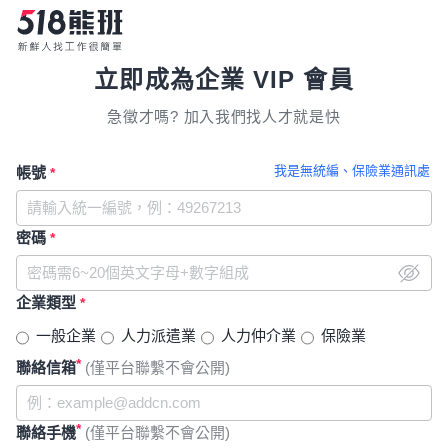
立即成為企業 VIP 會員
急徵才嗎? 加入我們找人才就是快
我是無統編、保險業通訊處
帳號
*
密碼
*
企業類型
*
一般企業
人力派遣業
人力仲介業
保險業
*
聯絡信箱
(僅平台聯繫不會公開)
*
聯絡手機
(僅平台聯繫不會公開)