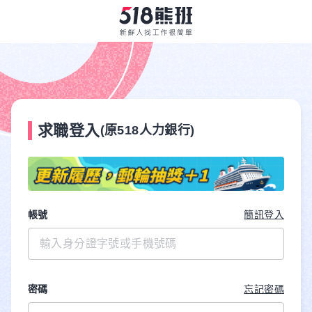
求職登入
(原518人力銀行)
帳號
簡訊登入
密碼
忘記密碼