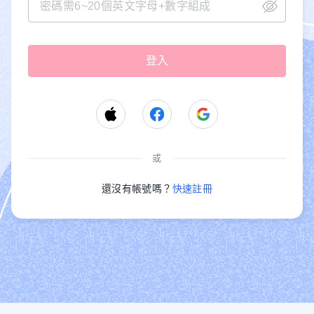
或
還沒有帳號嗎？
快速註冊