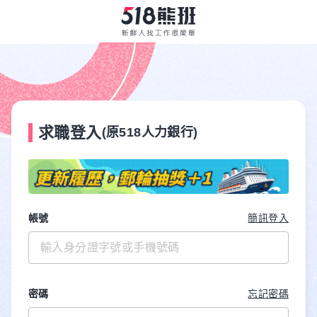
求職登入
(原518人力銀行)
帳號
簡訊登入
密碼
忘記密碼