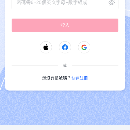
或
還沒有帳號嗎？
快速註冊