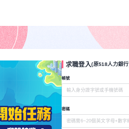
求職登入
(原518人力銀行
帳號
密碼