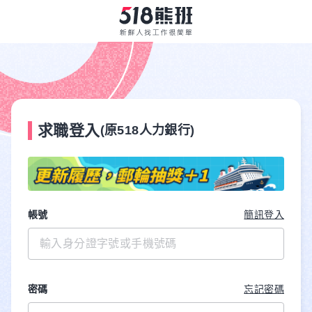
求職登入
(原518人力銀行)
帳號
簡訊登入
密碼
忘記密碼