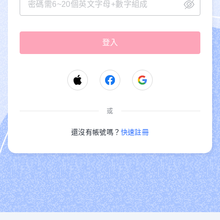
或
還沒有帳號嗎？
快速註冊