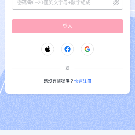
或
還沒有帳號嗎？
快速註冊