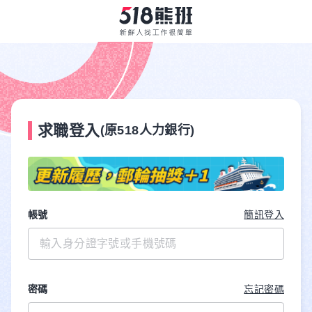
求職登入
(原518人力銀行)
帳號
簡訊登入
密碼
忘記密碼