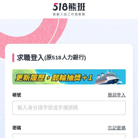
求職登入
(原518人力銀行)
帳號
簡訊登入
密碼
忘記密碼