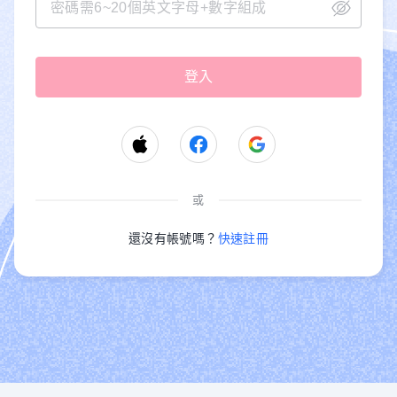
或
還沒有帳號嗎？
快速註冊