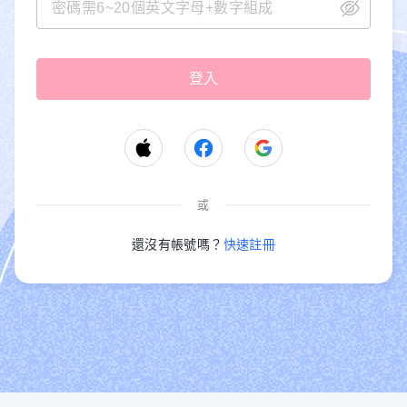
或
還沒有帳號嗎？
快速註冊