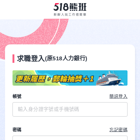
求職登入
(原518人力銀行)
帳號
簡訊登入
密碼
忘記密碼