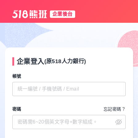
企業後台
企業登入
(原518人力銀行)
帳號
密碼
忘記密碼？