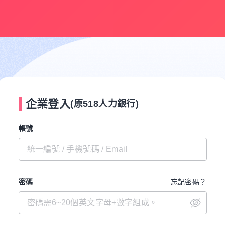
企業登入
(原518人力銀行)
帳號
密碼
忘記密碼？