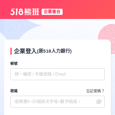
企業後台
企業登入
(原518人力銀行)
帳號
密碼
忘記密碼？