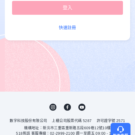
快速註冊
數字科技股份有限公司
上櫃公司股票代碼 5287
許可證字號 2571
機構地址：新北市三重區重新路五段609巷12號10樓
518熊班 客服專線：02-2999-2100 週一至週五 09:00 - 18:00