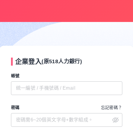
企業登入
(原518人力銀行)
帳號
密碼
忘記密碼？