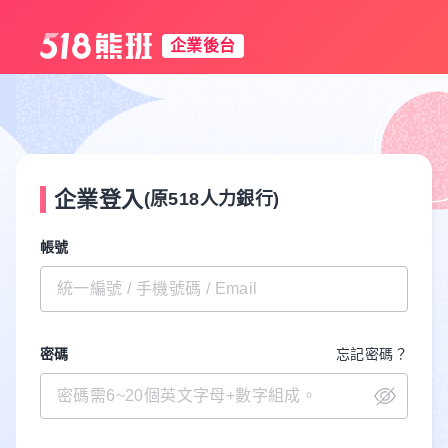
企業後台
企業登入
(原518人力銀行)
帳號
密碼
忘記密碼？