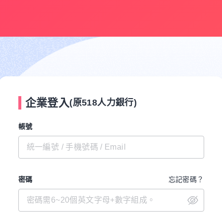
企業登入
(原518人力銀行)
帳號
密碼
忘記密碼？