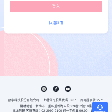
快速註冊
數字科技股份有限公司
上櫃公司股票代碼 5287
許可證字號 2571
機構地址：新北市三重區重新路五段609巷12號10樓
518熊班 客服專線：02-2999-2100 週一至週五 09:00 - 18:00