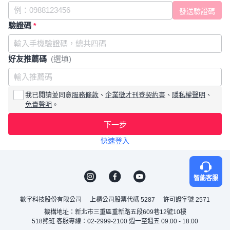
驗證碼
*
好友推薦碼
(選填)
我已閱讀並同意
服務條款
、
企業徵才刊登契約書
、
隱私權聲明
、
免責聲明
。
下一步
快速登入
智能客服
數字科技股份有限公司
上櫃公司股票代碼 5287
許可證字號 2571
機構地址：新北市三重區重新路五段609巷12號10樓
518熊班 客服專線：02-2999-2100 週一至週五 09:00 - 18:00