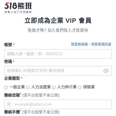
立即成為企業 VIP 會員
急徵才嗎? 加入我們找人才就是快
我是無統編、保險業通訊處
帳號
*
密碼
*
企業類型
*
一般企業
人力派遣業
人力仲介業
保險業
*
聯絡信箱
(僅平台聯繫不會公開)
*
聯絡手機
(僅平台聯繫不會公開)