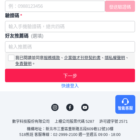
驗證碼
*
好友推薦碼
(選填)
我已閱讀並同意
服務條款
、
企業徵才刊登契約書
、
隱私權聲明
、
免責聲明
。
下一步
快速登入
智能客服
數字科技股份有限公司
上櫃公司股票代碼 5287
許可證字號 2571
機構地址：新北市三重區重新路五段609巷12號10樓
518熊班 客服專線：02-2999-2100 週一至週五 09:00 - 18:00