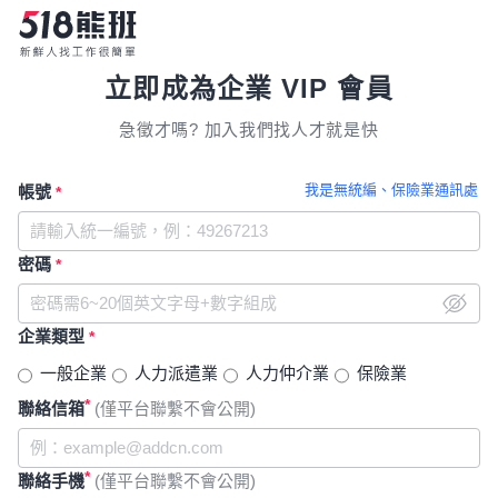
立即成為企業 VIP 會員
急徵才嗎? 加入我們找人才就是快
我是無統編、保險業通訊處
帳號
*
密碼
*
企業類型
*
一般企業
人力派遣業
人力仲介業
保險業
*
聯絡信箱
(僅平台聯繫不會公開)
*
聯絡手機
(僅平台聯繫不會公開)