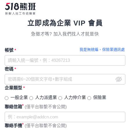
立即成為企業 VIP 會員
急徵才嗎? 加入我們找人才就是快
我是無統編、保險業通訊處
帳號
*
密碼
*
企業類型
*
一般企業
人力派遣業
人力仲介業
保險業
*
聯絡信箱
(僅平台聯繫不會公開)
*
聯絡手機
(僅平台聯繫不會公開)