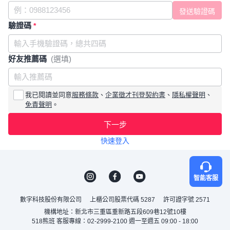
驗證碼
*
好友推薦碼
(選填)
我已閱讀並同意
服務條款
、
企業徵才刊登契約書
、
隱私權聲明
、
免責聲明
。
下一步
快速登入
智能客服
數字科技股份有限公司
上櫃公司股票代碼 5287
許可證字號 2571
機構地址：新北市三重區重新路五段609巷12號10樓
518熊班 客服專線：02-2999-2100 週一至週五 09:00 - 18:00