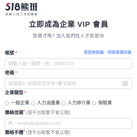
立即成為企業 VIP 會員
急徵才嗎? 加入我們找人才就是快
我是無統編、保險業通訊處
帳號
*
密碼
*
企業類型
*
一般企業
人力派遣業
人力仲介業
保險業
*
聯絡信箱
(僅平台聯繫不會公開)
*
聯絡手機
(僅平台聯繫不會公開)