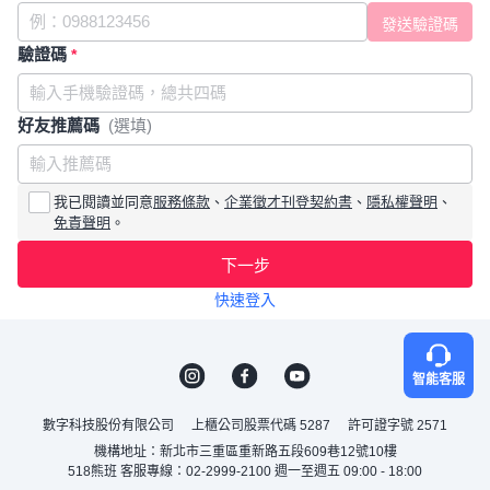
驗證碼
*
好友推薦碼
(選填)
我已閱讀並同意
服務條款
、
企業徵才刊登契約書
、
隱私權聲明
、
免責聲明
。
下一步
快速登入
智能客服
數字科技股份有限公司
上櫃公司股票代碼 5287
許可證字號 2571
機構地址：新北市三重區重新路五段609巷12號10樓
518熊班 客服專線：02-2999-2100 週一至週五 09:00 - 18:00