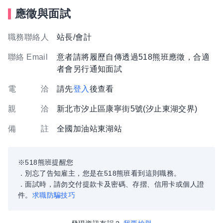
應徵與面試
職務聯絡人
站長/會計
聯絡 Email
意者請將履歷自傳透過518熊班應徵，合適
者會另行通知面試
電 洽
請先
登入
後查看
親 洽
新北市汐止區康寧街5號(汐止東湖交界)
備 註
全國加油站東湖站
※518熊班提醒您
．別忘了告知雇主，您是在518熊班看到這則職務。
．面試時，請勿交付提款卡及密碼、存摺、信用卡或個人證
件。
求職防騙技巧