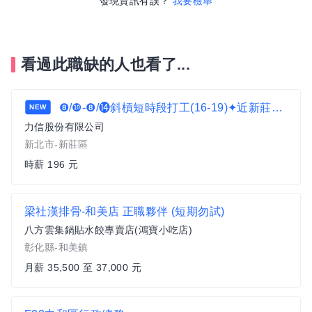
發現資訊有誤？
我要檢舉
看過此職缺的人也看了...
❽/❿-❽/⓮斜槓短時段打工(16-19)✦近新莊國賓✦搬運理貨作業c1
NEW
力信股份有限公司
新北市-新莊區
時薪 196 元
梁社漢排骨-和美店 正職夥伴 (短期勿試)
八方雲集鍋貼水餃專賣店(鴻寶小吃店)
彰化縣-和美鎮
月薪 35,500 至 37,000 元