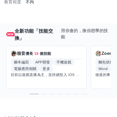
教育程度
不拘
全新功能「技能交
用你會的，換你想學的技
能
換」
核音
Zoeey
擅長
19
個技能
腳本編寫
APP開發
手機遊戲
麵包烘焙
電腦應用相關
更多
Word
E
目前以遊戲直播為主，並持續投入 iOS 直播推流應用開發。對直播技術、影音串流、AI 應用、內容創作與產品設計有濃厚興趣，平時透過實作累積開發經驗，也持續學習 Godot 遊戲開發、影音剪輯、音樂創作與編曲等相關技術。 希望透過技能交換認識不同背景的夥伴，一起交流開發經驗、Side Project、AI 工作流程、內容創作與職涯發展。如果你也對程式開發、直播技術、設計、美術、Cosplay、造型、化妝、攝影、影音製作、音樂創作等領域有興趣，都很歡迎交流，彼此分享經驗、互相學習，一起成長。