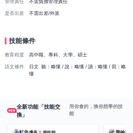
管理責任
不需負擔管理責任
是否出差
不需出差/外派
技能條件
教育程度
高中職、專科、大學、碩士
語文條件
日文 聽：略懂 / 說：略懂 / 讀：略懂 / 寫：略
懂
全新功能「技能交
用你會的，換你想學的技
能
換」
魟魚
雅綸
擅長
5
個技能
擅