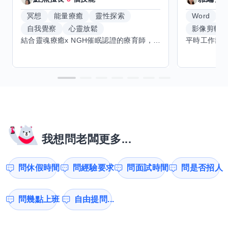
冥想
能量療癒
靈性探索
Word
E
自我覺察
心靈放鬆
影像剪輯
結合靈魂療癒x NGH催眠認證的療育師，主要提供潛意識探索和靈魂導向的催眠療育。你會全程100%清醒跟我對話。
我想問老闆更多...
問休假時間
問經驗要求
問面試時間
問是否招人
問幾點上班
自由提問...