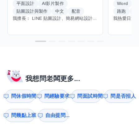
平面設計
AI影片製作
Word
貼圖設計與製作
中文
配音
路跑
羽
我擅長： LINE 貼圖設計、簡易網站設計、影片剪輯、配音、AI 影片創作、音樂創作（原創歌曲／純音樂／配樂） 希望交換技能： ① 游泳（想學：自由式、蝶式） 已會基礎蛙式、仰式，但姿勢尚未標準，希望有人協助修正動作、提升效率。 ② 鋼琴（目前約巴哈初階程度） ③ 英文（程度約 B1～B2） 交換方式： 捷運可到處，部分技能可線上交換。
我想問老闆更多...
問休假時間
問經驗要求
問面試時間
問是否招人
問幾點上班
自由提問...