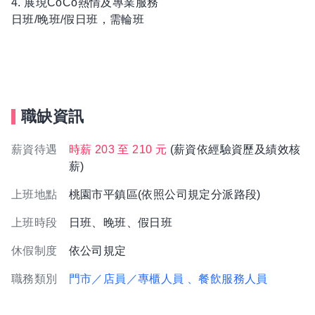
4. 展現CoCo熱情及專業服務
日班/晚班/假日班，需輪班
職缺資訊
薪資待遇
時薪 203 至 210 元
(薪資依經驗資歷及績效核
薪)
上班地點
桃園市平鎮區(依照公司規定分派路段)
上班時段
日班、晚班、假日班
休假制度
依公司規定
職務類別
門市／店員／專櫃人員
、餐飲服務人員