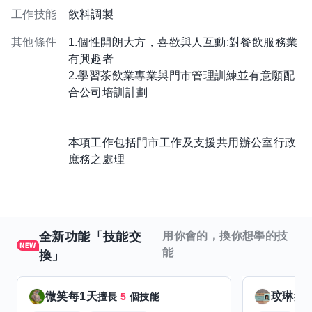
工作技能
飲料調製
其他條件
1.個性開朗大方，喜歡與人互動;對餐飲服務業
有興趣者
2.學習茶飲業專業與門市管理訓練並有意願配
合公司培訓計劃
本項工作包括門市工作及支援共用辦公室行政
庶務之處理
全新功能「技能交
用你會的，換你想學的技
能
換」
微笑每1天
玟琳
擅長
5
個技能
擅