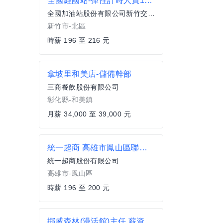
全國經國站-彈性計時人員17-23
全國加油站股份有限公司新竹交流道站
新竹市-北區
時薪 196 至 216 元
拿坡里和美店-儲備幹部
三商餐飲股份有限公司
彰化縣-和美鎮
月薪 34,000 至 39,000 元
統一超商 高雄市鳳山區聯合招募門市夥伴 離家近/工時彈性 (歡迎銀髮族、二度就業加入)
統一超商股份有限公司
高雄市-鳳山區
時薪 196 至 200 元
挪威森林(漫活館)主任 薪資+獎金33000至37000UP