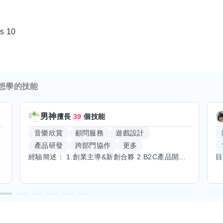
s 10
想學的技能
男神
擅長
39
個技能
音樂欣賞
顧問服務
遊戲設計
產品研發
跨部門協作
更多
經驗簡述： 1.創業主導&新創合夥 2.B2C產品開發運營一條龍 3.AI應用開發與量化研究新創 標籤話題都可以聊，開放交流 找尋共同創業機會，亦歡迎新創收編