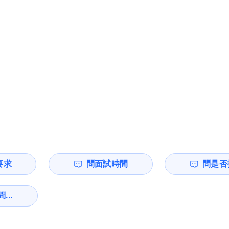
要求
問面試時間
問是否
...