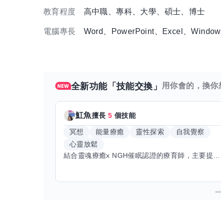
教育程度
高中職、專科、大學、碩士、博士
電腦專長
Word、PowerPoint、Excel、Window
全新功能「技能交換」
用你會的，換你
魟魚
擅長
5
個技能
冥想
能量療癒
靈性探索
自我覺察
心靈放鬆
結合靈魂療癒x NGH催眠認證的療育師，主要提供潛意識探索和靈魂導向的催眠療育。你會全程100%清醒跟我對話。