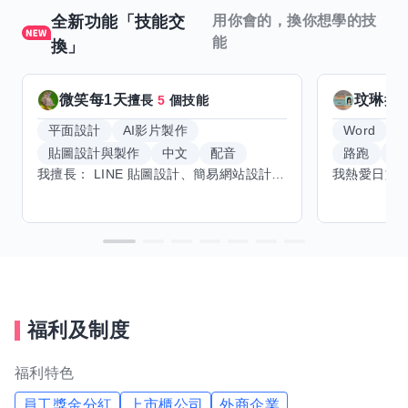
全新功能「技能交
用你會的，換你想學的技
能
換」
微笑每1天
玟琳
擅長
5
個技能
擅
平面設計
AI影片製作
Word
貼圖設計與製作
中文
配音
路跑
羽
我擅長： LINE 貼圖設計、簡易網站設計、影片剪輯、配音、AI 影片創作、音樂創作（原創歌曲／純音樂／配樂） 希望交換技能： ① 游泳（想學：自由式、蝶式） 已會基礎蛙式、仰式，但姿勢尚未標準，希望有人協助修正動作、提升效率。 ② 鋼琴（目前約巴哈初階程度） ③ 英文（程度約 B1～B2） 交換方式： 捷運可到處，部分技能可線上交換。
福利及制度
福利特色
員工獎金分紅
上市櫃公司
外商企業