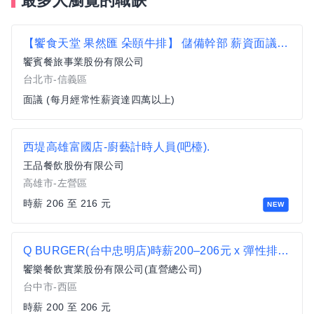
最多人瀏覽的職缺
【饗食天堂 果然匯 朵頤牛排】 儲備幹部 薪資面議 歡迎相關經驗者來挑戰【信義區】
饗賓餐旅事業股份有限公司
台北市-信義區
面議 (每月經常性薪資達四萬以上)
西堤高雄富國店-廚藝計時人員(吧檯).
王品餐飲股份有限公司
高雄市-左營區
時薪 206 至 216 元
NEW
Q BURGER(台中忠明店)時薪200–206元 x 彈性排班 x 雙週發薪快又讚
饗樂餐飲實業股份有限公司(直營總公司)
台中市-西區
時薪 200 至 206 元