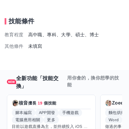
技能條件
教育程度
高中職、專科、大學、碩士、博士
其他條件
未填寫
全新功能「技能交
用你會的，換你想學的技
能
換」
核音
Zoeey
擅長
19
個技能
腳本編寫
APP開發
手機遊戲
麵包烘焙
電腦應用相關
更多
Word
E
目前以遊戲直播為主，並持續投入 iOS 直播推流應用開發。對直播技術、影音串流、AI 應用、內容創作與產品設計有濃厚興趣，平時透過實作累積開發經驗，也持續學習 Godot 遊戲開發、影音剪輯、音樂創作與編曲等相關技術。 希望透過技能交換認識不同背景的夥伴，一起交流開發經驗、Side Project、AI 工作流程、內容創作與職涯發展。如果你也對程式開發、直播技術、設計、美術、Cosplay、造型、化妝、攝影、影音製作、音樂創作等領域有興趣，都很歡迎交流，彼此分享經驗、互相學習，一起成長。