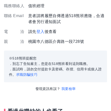
職務聯絡人
值班經理
聯絡 Email
意者請將履歷自傳透過518熊班應徵，合適
者會另行通知面試
電 洽
請先
登入
後查看
親 洽
桃園巿八德區介壽路一段728號
※518熊班提醒您
．別忘了告知雇主，您是在518熊班看到這則職務。
．面試時，請勿交付提款卡及密碼、存摺、信用卡或個人證
件。
求職防騙技巧
發現資訊有誤？
我要檢舉