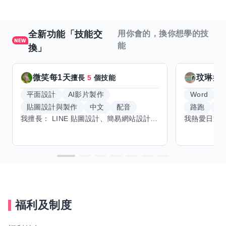
全新功能「技能交
用你會的，換你想學的技
能
換」
微笑每1天
玟琳
擅長
5
個技能
擅
平面設計
AI影片製作
Word
貼圖設計與製作
中文
配音
路跑
羽
我擅長： LINE 貼圖設計、簡易網站設計、影片剪輯、配音、AI 影片創作、音樂創作（原創歌曲／純音樂／配樂） 希望交換技能： ① 游泳（想學：自由式、蝶式） 已會基礎蛙式、仰式，但姿勢尚未標準，希望有人協助修正動作、提升效率。 ② 鋼琴（目前約巴哈初階程度） ③ 英文（程度約 B1～B2） 交換方式： 捷運可到處，部分技能可線上交換。
福利及制度