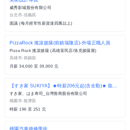
威秀影城股份有限公司
台北市-信義區
面議 (每月經常性薪資達四萬以上)
PizzaRock 搖滾披薩(前鎮瑞隆店)-外場正職人員
Pizza Rock 搖滾披薩 (高雄富民店/洛克披薩屋)
高雄市-前鎮區
月薪 34,000 至 39,000 元
【すき家 SUKIYA】★時薪206元起(含全勤)★ 龍潭店
すき家、はま寿司_台灣善商股份有限公司
桃園市-龍潭區
時薪 196 至 251 元
桃園汽車維修學徒