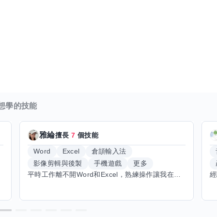
想學的技能
雅綸
擅長
7
個技能
Word
Excel
倉頡輸入法
影像剪輯與後製
手機遊戲
更多
平時工作離不開Word和Excel，熟練操作讓我在文件整理和數據處理上都得心應手，還能用倉頡輸入法快速打字。近期想挑戰英文學習，希望能透過交換技能一起進步！如果你英文流利，需要中文或電腦技巧輔助，歡迎找我搭檔，咱們一起歡樂學習，互相激勵，成為彼此的學習小夥伴！