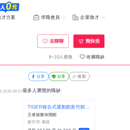
求職會員
企業徵才
徵才方案
去聊聊
熊快投
6~10人應徵
收藏職缺
分享
分享
複製
最多人瀏覽的職缺
2026-08-07
TIGER複合式運動館新竹館 早班門市櫃檯人員
王者娛樂休閒館
新竹市-東區