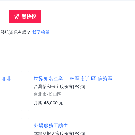
熊快投
發現資訊有誤？
我要檢舉
限早班【時薪232元起】西門相鐵店 【武蔵野森珈琲Diner】內外計時人員
世界知名企業 士林區-新店區-信義區
台灣怡和保全股份有限公司
台北市-松山區
月薪 48,000 元
外場服務工讀生
本部活蝦之家股份有限公司