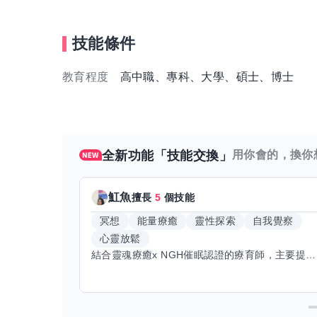
技能條件
教育程度
高中職、專科、大學、碩士、博士
全新功能「技能交換」
用你會的，換你
魟魚
擅長
5
個技能
冥想
能量療癒
靈性探索
自我覺察
心靈放鬆
結合靈魂療癒x NGH催眠認證的療育師，主要提供潛意識探索和靈魂導向的催眠療育。你會全程100%清醒跟我對話。