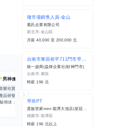
徵市場銷售人員-金山
凰氏企業有限公司
新北市-金山區
月薪 40,000 至 200,000 元
台南市東區裕平711門市早班工讀
統一超商(益煒企業社/財神門市)
台南市-東區
男神
核音
擅長
39
個技能
擅
時薪 196 元
音樂欣賞
顧問服務
遊戲設計
腳本編寫
產品研發
跨部門協作
更多
電腦應用相
早班PT
經驗簡述： 1.創業主導&新創合夥 2.B2C產品開發運營一條龍 3.AI應用開發與量化研究新創 標籤話題都可以聊，開放交流 找尋共同創業機會，亦歡迎新創收編
貴族世家mini-龍潭大池店(皇冠商行)
桃園市-龍潭區
時薪 196 元以上