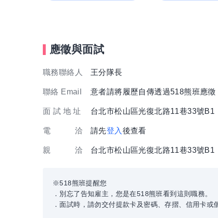
應徵與面試
職務聯絡人
王分隊長
聯絡 Email
意者請將履歷自傳透過518熊班應
面 試 地 址
台北市松山區光復北路11巷33號B1
電 洽
請先
登入
後查看
親 洽
台北市松山區光復北路11巷33號B1
※518熊班提醒您
．別忘了告知雇主，您是在518熊班看到這則職務。
．面試時，請勿交付提款卡及密碼、存摺、信用卡或