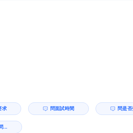
要求
問面試時間
問是否
...