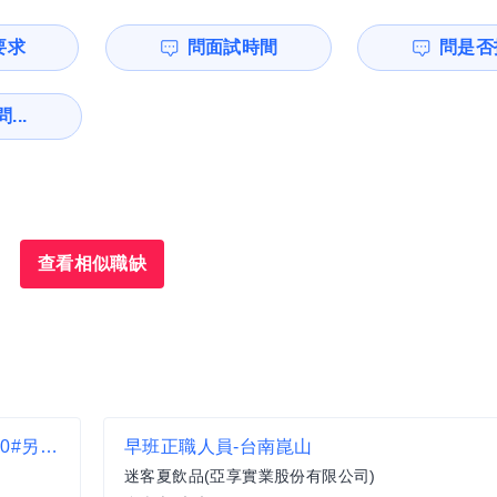
要求
問面試時間
問是否
...
查看相似職缺
組長【段純貞-信義時代二館】月薪40000-46000#另有門市達標獎金
早班正職人員-台南崑山
迷客夏飲品(亞享實業股份有限公司)