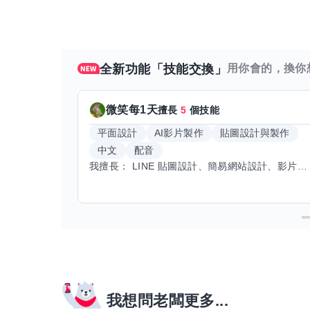
全新功能「技能交換」
用你會的，換你
微笑每1天
擅長
5
個技能
平面設計
AI影片製作
貼圖設計與製作
中文
配音
我擅長： LINE 貼圖設計、簡易網站設計、影片剪輯、配音、AI 影片創作、音樂創作（原創歌曲／純音樂／配樂） 希望交換技能： ① 游泳（想學：自由式、蝶式） 已會基礎蛙式、仰式，但姿勢尚未標準，希望有人協助修正動作、提升效率。 ② 鋼琴（目前約巴哈初階程度） ③ 英文（程度約 B1～B2） 交換方式： 捷運可到處，部分技能可線上交換。
我想問老闆更多...