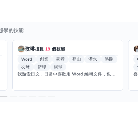
想學的技能
玟琳
擅長
19
個技能
Word
創業
露營
登山
潛水
路跑
羽球
籃球
網球
我熱愛日文，日常中喜歡用 Word 編輯文件，也對創業有不少想法。希望能找到願意和我交換技能的朋友，我願意分享日文和辦公軟體技巧，期待學習手繪和烏克麗麗，感受不同的藝術魅力。年長帶來沉澱與耐心，願與你互相成長，一同探索新領域的喜悅。