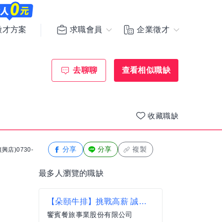
求職會員
企業徵才
徵才方案
去聊聊
查看相似職缺
收藏職缺
分享
分享
複製
興店)0730-
最多人瀏覽的職缺
【朵頤牛排】挑戰高薪 誠徵西餐主任/副主廚 透明晉升、穩定職涯【桃園區】
饗賓餐旅事業股份有限公司