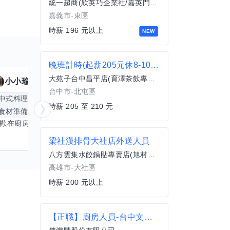
統一超商(欣英巧企業社/嘉英門市)
嘉義市-東區
時薪 196 元以上
NEW
晚班計時(起薪205元休8-10天)
大苑子台中昌平店(育澤茶飲專賣店)
小小瑜
魟魚
擅長
23
個技能
擅
台中市-北屯區
中式料理
食材知識
簡餐料理
冥想
能
時薪 205 至 210 元
食材準備
中文
商品管理
桌遊
更多
心靈放鬆
喜歡在廚房裡探索各種中式料理的祕密，也對食材的挑選和搭配充滿熱情。平常生活裡，簡餐料理是我的拿手好戲，讓人輕鬆又滿足。最近開始對手繪、攝影和影片剪輯有濃厚興趣，想找伙伴一起學習交換技能，互相激盪創意！希望能和你一起開心成長，分享不只是技術，更是快樂和靈感的碰撞。
梁社漢排骨大社店外送人員
八方雲集水餃鍋貼專賣店(旭村小吃部)
高雄市-大社區
時薪 200 元以上
【正職】廚房人員-台中文心店