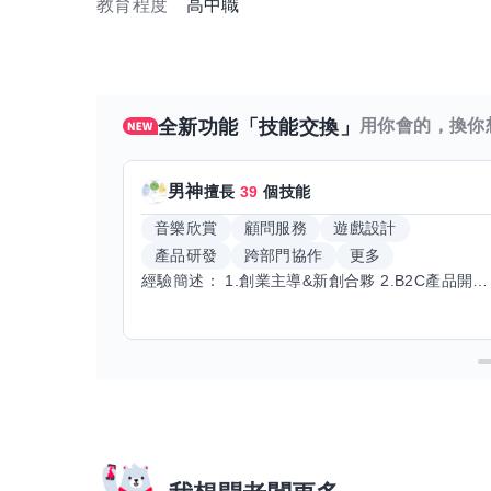
教育程度
高中職
全新功能「技能交換」
用你會的，換你
男神
擅長
39
個技能
音樂欣賞
顧問服務
遊戲設計
產品研發
跨部門協作
更多
經驗簡述： 1.創業主導&新創合夥 2.B2C產品開發運營一條龍 3.AI應用開發與量化研究新創 標籤話題都可以聊，開放交流 找尋共同創業機會，亦歡迎新創收編