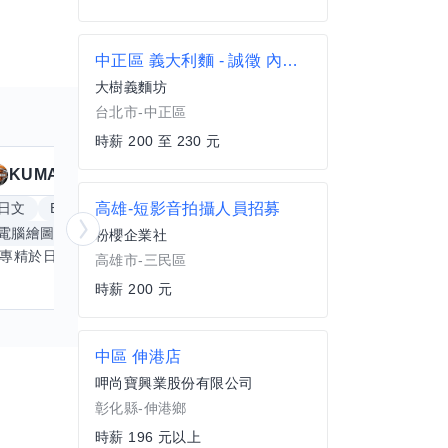
中正區 義大利麵 - 誠徵 內場助手 晚班
大樹義麵坊
台北市-中正區
時薪 200 至 230 元
KUMA
Anitta
擅長
19
個技能
日文
Excel
高雄-短影音拍攝人員招募
Word
PowerPoint
英文
手
電腦繪圖
手繪
影像剪輯與後製
更多
粉櫻企業社
我專精於日文語言及文書處理軟體，尤其擅長Excel與Word的高效運用，具備穩健的專業技能。近期希望拓展英文溝通能力，進而深入遊戲設計與動畫製作領域。期盼透過技能交流，共同成長，彼此激盪出創新思維，提升專業價值。若您在相關領域有心得，樂於互惠分享，誠摯邀請一同探索更多可能。
高雄市-三民區
時薪 200 元
中區 伸港店
呷尚寶興業股份有限公司
彰化縣-伸港鄉
時薪 196 元以上