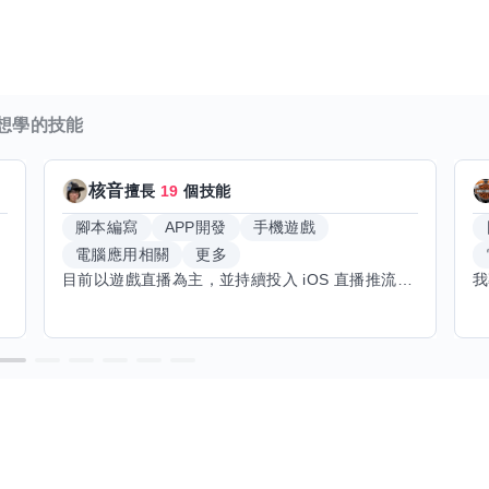
想學的技能
核音
擅長
19
個技能
腳本編寫
APP開發
手機遊戲
電腦應用相關
更多
目前以遊戲直播為主，並持續投入 iOS 直播推流應用開發。對直播技術、影音串流、AI 應用、內容創作與產品設計有濃厚興趣，平時透過實作累積開發經驗，也持續學習 Godot 遊戲開發、影音剪輯、音樂創作與編曲等相關技術。 希望透過技能交換認識不同背景的夥伴，一起交流開發經驗、Side Project、AI 工作流程、內容創作與職涯發展。如果你也對程式開發、直播技術、設計、美術、Cosplay、造型、化妝、攝影、影音製作、音樂創作等領域有興趣，都很歡迎交流，彼此分享經驗、互相學習，一起成長。