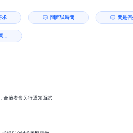
要求
問面試時間
問是否
...
徵，合適者會另行通知面試