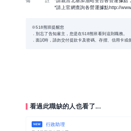
備 註
*請親洽北基加油站全台各營運據點，
*請上官網查詢各營運據點http://www.n
※518熊班提醒您
．別忘了告知雇主，您是在518熊班看到這則職務。
．面試時，請勿交付提款卡及密碼、存摺、信用卡或
看過此職缺的人也看了...
行政助理
NEW