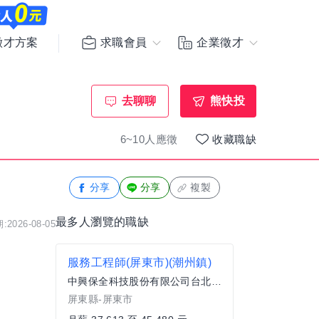
求職會員
企業徵才
徵才方案
去聊聊
熊快投
6~10人應徵
收藏職缺
分享
分享
複製
最多人瀏覽的職缺
2026-08-05
服務工程師(屏東市)(潮州鎮)
中興保全科技股份有限公司台北分公司
屏東縣-屏東市