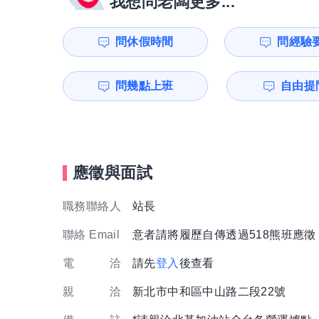
我想問老闆更多...
問休假時間
問經驗
問幾點上班
自由提問
應徵與面試
職務聯絡人
站長
聯絡 Email
意者請將履歷自傳透過518熊班應
電 洽
請先
登入
後查看
親 洽
新北市中和區中山路二段22號