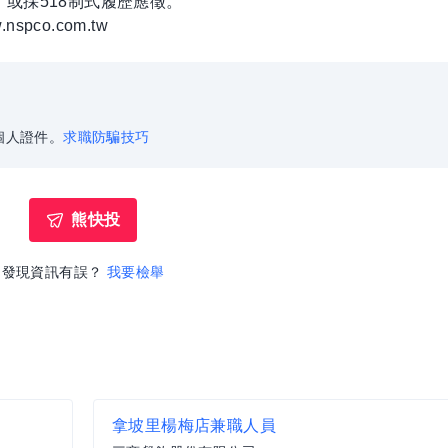
或採518制式履歷應徵。
spco.com.tw
個人證件。
求職防騙技巧
熊快投
發現資訊有誤？
我要檢舉
拿坡里楊梅店兼職人員