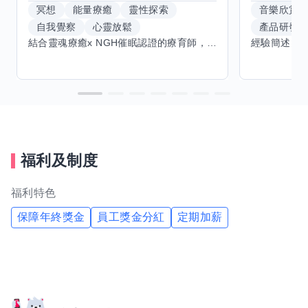
冥想
能量療癒
靈性探索
音樂欣賞
自我覺察
心靈放鬆
產品研發
結合靈魂療癒x NGH催眠認證的療育師，主要提供潛意識探索和靈魂導向的催眠療育。你會全程100%清醒跟我對話。
福利及制度
福利特色
保障年終獎金
員工獎金分紅
定期加薪