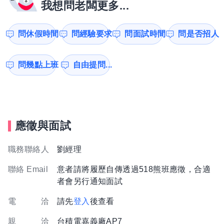
我想問老闆更多...
問休假時間
問經驗要求
問面試時間
問是否招人
問幾點上班
自由提問...
應徵與面試
職務聯絡人
劉經理
聯絡 Email
意者請將履歷自傳透過518熊班應徵，合適
者會另行通知面試
電 洽
請先
登入
後查看
親 洽
台積電嘉義廠AP7