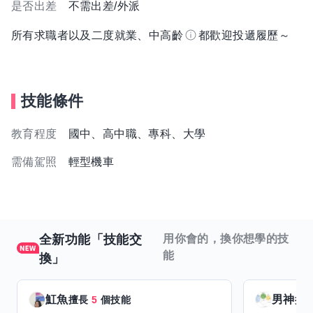
是否出差
不需出差/外派
所有求職者以及二度就業、中高齡
都歡迎投遞履歷～
技能條件
教育程度
國中、高中職、專科、大學
需備駕照
輕型機車
全新功能「技能交
用你會的，換你想學的技
能
換」
魟魚
男神
擅長
5
個技能
擅