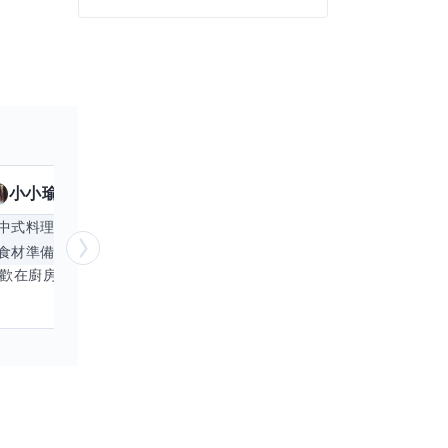
小小瑜
魟魚
擅長
23
個技能
擅
中式料理
食材知識
簡餐料理
冥想
能
食材準備
中文
商品管理
桌遊
更多
心靈放鬆
喜歡在廚房裡探索各種中式料理的祕密，也對食材的挑選和搭配充滿熱情。平常生活裡，簡餐料理是我的拿手好戲，讓人輕鬆又滿足。最近開始對手繪、攝影和影片剪輯有濃厚興趣，想找伙伴一起學習交換技能，互相激盪創意！希望能和你一起開心成長，分享不只是技術，更是快樂和靈感的碰撞。