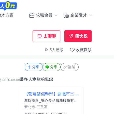
求職會員
企業徵才
徵才方案
去聊聊
熊快投
0~5人應徵
收藏職缺
分享
分享
複製
最多人瀏覽的職缺
2026-08-08
【營運儲備幹部】新北市三重區/蘆洲區
摩斯漢堡_安心食品服務股份有限公司
新北市-三重區