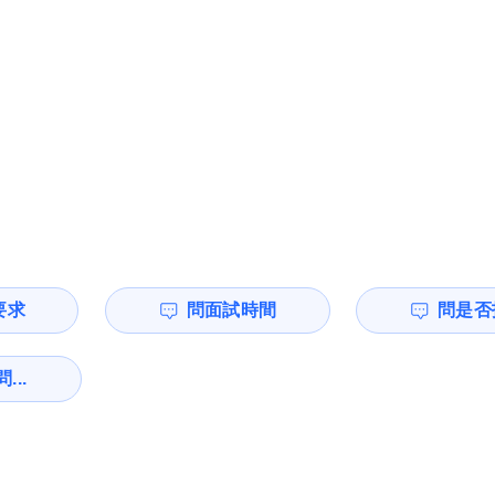
要求
問面試時間
問是否
...