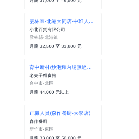
月薪 37,000 至 46,500 元
雲林區-北港大同店-中班人員【新店籌備中尚未開幕】
小北百貨有限公司
雲林縣-北港鎮
月薪 32,500 至 33,800 元
育中新村/炒泡麵內場無經驗可/薪44000元起/享年終獎金/國外旅遊
老夫子麵食館
台中市-北區
月薪 44,000 元以上
正職人員(森作餐廚-大學店)
森作餐廚
新竹市-東區
月薪 33,000 至 50,000 元