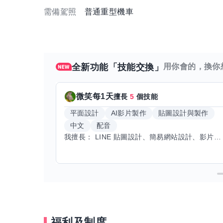
需備駕照
普通重型機車
全新功能「技能交換」
用你會的，換你
微笑每1天
擅長
5
個技能
平面設計
AI影片製作
貼圖設計與製作
中文
配音
我擅長： LINE 貼圖設計、簡易網站設計、影片剪輯、配音、AI 影片創作、音樂創作（原創歌曲／純音樂／配樂） 希望交換技能： ① 游泳（想學：自由式、蝶式） 已會基礎蛙式、仰式，但姿勢尚未標準，希望有人協助修正動作、提升效率。 ② 鋼琴（目前約巴哈初階程度） ③ 英文（程度約 B1～B2） 交換方式： 捷運可到處，部分技能可線上交換。
福利及制度