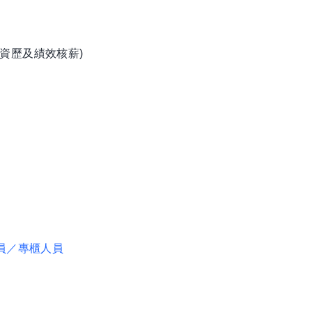
資歷及績效核薪)
員／專櫃人員