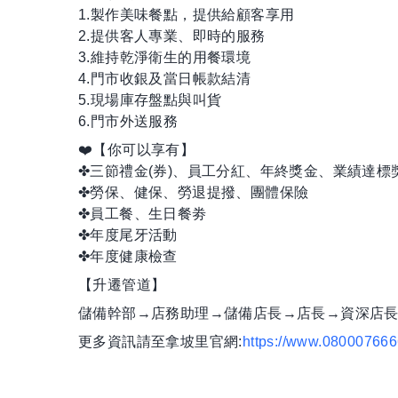
1.製作美味餐點，提供給顧客享用
2.提供客人專業、即時的服務
3.維持乾淨衛生的用餐環境
4.門市收銀及當日帳款結清
5.現場庫存盤點與叫貨
6.門市外送服務
❤️【你可以享有】
✤三節禮金(券)、員工分紅、年終獎金、業績達標
✤勞保、健保、勞退提撥、團體保險
✤員工餐、生日餐劵
✤年度尾牙活動
✤年度健康檢查
【升遷管道】
儲備幹部→店務助理→儲備店長→店長→資深店
更多資訊請至拿坡里官網:
https://www.080007666