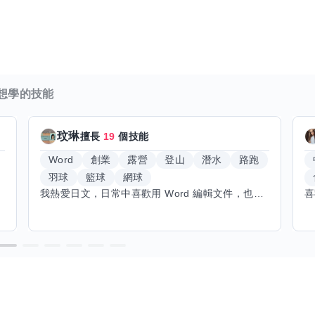
想學的技能
玟琳
擅長
19
個技能
Word
創業
露營
登山
潛水
路跑
羽球
籃球
網球
我熱愛日文，日常中喜歡用 Word 編輯文件，也對創業有不少想法。希望能找到願意和我交換技能的朋友，我願意分享日文和辦公軟體技巧，期待學習手繪和烏克麗麗，感受不同的藝術魅力。年長帶來沉澱與耐心，願與你互相成長，一同探索新領域的喜悅。