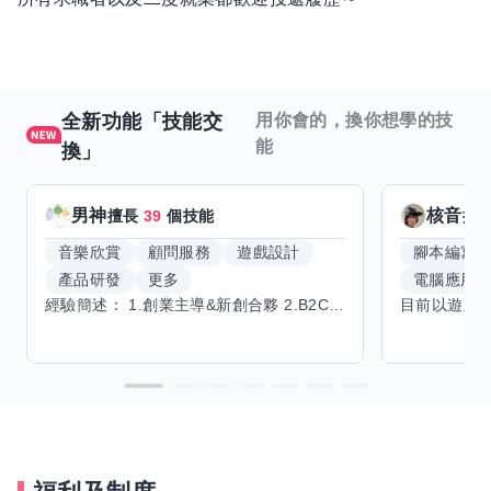
全新功能「技能交
用你會的，換你想學的技
能
換」
男神
核音
擅長
39
個技能
擅
音樂欣賞
顧問服務
遊戲設計
腳本編寫
產品研發
更多
電腦應用
經驗簡述： 1.創業主導&新創合夥 2.B2C產品開發運營一條龍 3.AI應用開發與量化研究新創 標籤話題都可以聊，開放交流 找尋共同創業機會，亦歡迎新創收編