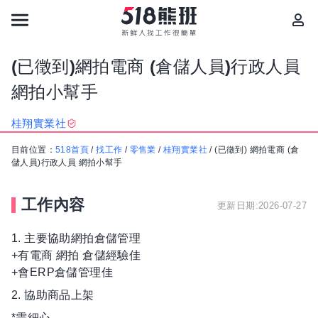
(已徵到)網拍電商 (倉儲人員)行政人員
網拍小幫手
桂翔實業社
目前位置：
518首頁
/
找工作
/
零售業
/
桂翔實業社
/
(已徵到) 網拍電商 (倉
儲人員)行政人員 網拍小幫手
工作內容
更新日期:2026-07-27
1. 主要協助網拍倉儲管理
+有電商 網拍 倉儲經驗佳
+會ERP倉儲管理佳
2. 協助商品上架
*需細心