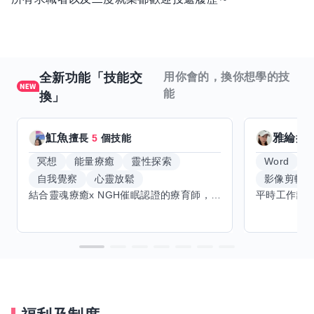
全新功能「技能交
用你會的，換你想學的技
能
換」
魟魚
雅綸
擅長
5
個技能
擅
冥想
能量療癒
靈性探索
Word
E
自我覺察
心靈放鬆
影像剪輯
結合靈魂療癒x NGH催眠認證的療育師，主要提供潛意識探索和靈魂導向的催眠療育。你會全程100%清醒跟我對話。