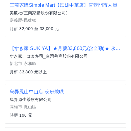
三商家購Simple Mart【民雄中華店】直營門市人員
美廉社(三商家購股份有限公司)
嘉義縣-民雄鄉
月薪 32,000 至 33,000 元
【すき家 SUKIYA】★月薪33,800元(含全勤)★ 永和中正店 全職
すき家、はま寿司_台灣善商股份有限公司
新北市-永和區
月薪 33,800 元以上
烏弄鳳山中山店-晚班兼職
烏弄原生茶飲有限公司
高雄市-鳳山區
時薪 196 元