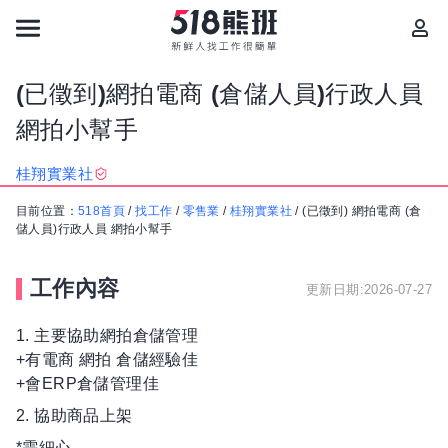
(已徵到)網拍電商 (倉儲人員)行政人員
網拍小幫手
桂翔實業社
目前位置：
518首頁
/
找工作
/
零售業
/
桂翔實業社
/
(已徵到) 網拍電商 (倉
儲人員)行政人員 網拍小幫手
工作內容
更新日期:2026-07-27
1. 主要協助網拍倉儲管理
+有電商 網拍 倉儲經驗佳
+會ERP倉儲管理佳
2. 協助商品上架
*需細心