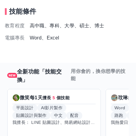
技能條件
教育程度
高中職、專科、大學、碩士、博士
電腦專長
Word、Excel
全新功能「技能交
用你會的，換你想學的技
能
換」
微笑每1天
玟琳
擅長
5
個技能
擅
平面設計
AI影片製作
Word
貼圖設計與製作
中文
配音
路跑
羽
我擅長： LINE 貼圖設計、簡易網站設計、影片剪輯、配音、AI 影片創作、音樂創作（原創歌曲／純音樂／配樂） 希望交換技能： ① 游泳（想學：自由式、蝶式） 已會基礎蛙式、仰式，但姿勢尚未標準，希望有人協助修正動作、提升效率。 ② 鋼琴（目前約巴哈初階程度） ③ 英文（程度約 B1～B2） 交換方式： 捷運可到處，部分技能可線上交換。