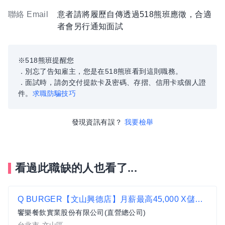
聯絡 Email
意者請將履歷自傳透過518熊班應徵，合適
者會另行通知面試
※518熊班提醒您
．別忘了告知雇主，您是在518熊班看到這則職務。
．面試時，請勿交付提款卡及密碼、存摺、信用卡或個人證
件。
求職防騙技巧
發現資訊有誤？
我要檢舉
看過此職缺的人也看了...
Q BURGER【文山興德店】月薪最高45,000 X儲備幹部一頭班X 歡迎轉職、新鮮人加入
饗樂餐飲實業股份有限公司(直營總公司)