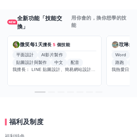
全新功能「技能交
用你會的，換你想學的技
能
換」
微笑每1天
玟琳
擅長
5
個技能
擅
平面設計
AI影片製作
Word
貼圖設計與製作
中文
配音
路跑
羽
我擅長： LINE 貼圖設計、簡易網站設計、影片剪輯、配音、AI 影片創作、音樂創作（原創歌曲／純音樂／配樂） 希望交換技能： ① 游泳（想學：自由式、蝶式） 已會基礎蛙式、仰式，但姿勢尚未標準，希望有人協助修正動作、提升效率。 ② 鋼琴（目前約巴哈初階程度） ③ 英文（程度約 B1～B2） 交換方式： 捷運可到處，部分技能可線上交換。
福利及制度
福利特色