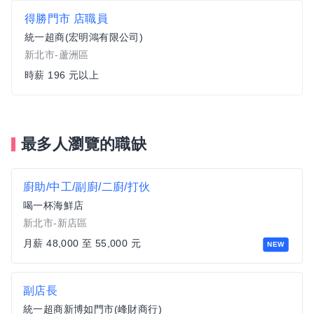
得勝門市 店職員
統一超商(宏明鴻有限公司)
新北市-蘆洲區
時薪 196 元以上
最多人瀏覽的職缺
廚助/中工/副廚/二廚/打伙
喝一杯海鮮店
新北市-新店區
月薪 48,000 至 55,000 元
NEW
副店長
統一超商新博如門市(峰財商行)