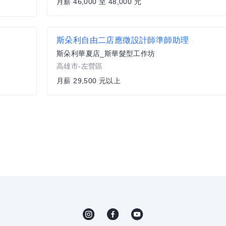
月薪 46,000 至 48,000 元
斯朵利自由二店應徵設計師準師助理
斯朵利華夏店_斯華髮型工作坊
高雄市-左營區
月薪 29,500 元以上