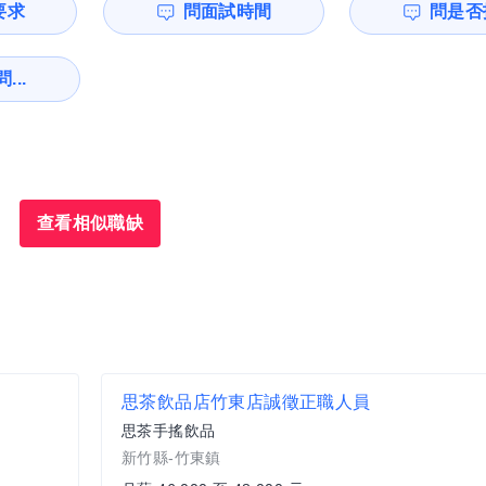
要求
問面試時間
問是否
...
查看相似職缺
思茶飲品店竹東店誠徵正職人員
思茶手搖飲品
新竹縣-竹東鎮