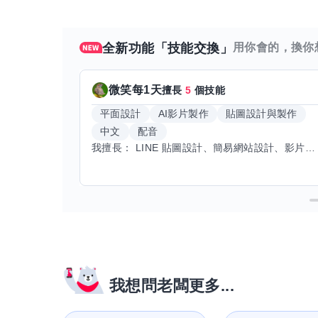
全新功能「技能交換」
用你會的，換你
微笑每1天
擅長
5
個技能
平面設計
AI影片製作
貼圖設計與製作
中文
配音
我擅長： LINE 貼圖設計、簡易網站設計、影片剪輯、配音、AI 影片創作、音樂創作（原創歌曲／純音樂／配樂） 希望交換技能： ① 游泳（想學：自由式、蝶式） 已會基礎蛙式、仰式，但姿勢尚未標準，希望有人協助修正動作、提升效率。 ② 鋼琴（目前約巴哈初階程度） ③ 英文（程度約 B1～B2） 交換方式： 捷運可到處，部分技能可線上交換。
我想問老闆更多...