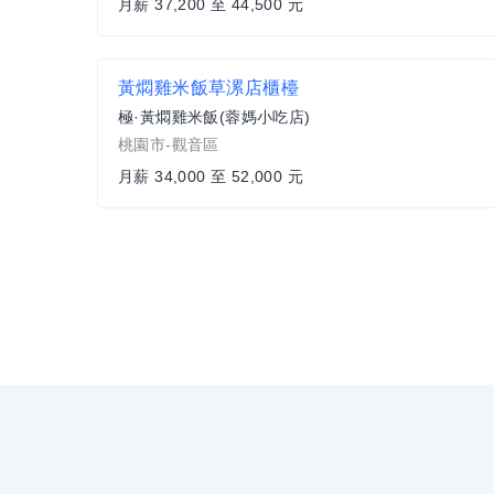
月薪 37,200 至 44,500 元
黃燜雞米飯草漯店櫃檯
極·黃燜雞米飯(蓉媽小吃店)
桃園市-觀音區
月薪 34,000 至 52,000 元