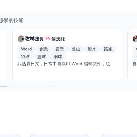
想學的技能
玟琳
擅長
19
個技能
Word
創業
露營
登山
潛水
路跑
羽球
籃球
網球
我熱愛日文，日常中喜歡用 Word 編輯文件，也對創業有不少想法。希望能找到願意和我交換技能的朋友，我願意分享日文和辦公軟體技巧，期待學習手繪和烏克麗麗，感受不同的藝術魅力。年長帶來沉澱與耐心，願與你互相成長，一同探索新領域的喜悅。