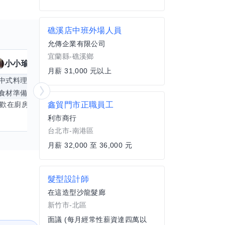
礁溪店中班外場人員
允傳企業有限公司
宜蘭縣-礁溪鄉
小小瑜
魟魚
擅長
23
個技能
擅
月薪 31,000 元以上
中式料理
食材知識
簡餐料理
冥想
能
食材準備
中文
商品管理
桌遊
更多
心靈放鬆
鑫貿門市正職員工
喜歡在廚房裡探索各種中式料理的祕密，也對食材的挑選和搭配充滿熱情。平常生活裡，簡餐料理是我的拿手好戲，讓人輕鬆又滿足。最近開始對手繪、攝影和影片剪輯有濃厚興趣，想找伙伴一起學習交換技能，互相激盪創意！希望能和你一起開心成長，分享不只是技術，更是快樂和靈感的碰撞。
利市商行
台北市-南港區
月薪 32,000 至 36,000 元
髮型設計師
在這造型沙龍髮廊
新竹市-北區
面議 (每月經常性薪資達四萬以