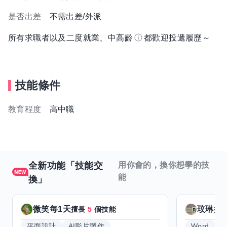
是否出差
不需出差/外派
所有求職者以及二度就業、中高齡
都歡迎投遞履歷～
技能條件
教育程度
高中職
全新功能「技能交
用你會的，換你想學的技
能
換」
微笑每1天
玟琳
擅長
5
個技能
擅
平面設計
AI影片製作
Word