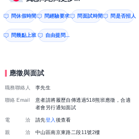
問休假時間
問經驗要求
問面試時間
問是否招人
問幾點上班
自由提問...
應徵與面試
職務聯絡人
李先生
聯絡 Email
意者請將履歷自傳透過518熊班應徵，合適
者會另行通知面試
電 洽
請先
登入
後查看
親 洽
中山區南京東路二段11號2樓