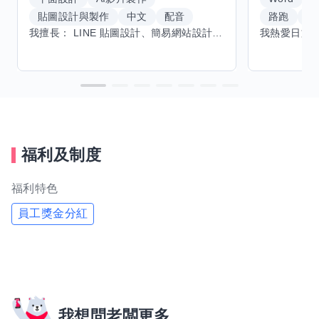
貼圖設計與製作
中文
配音
路跑
羽
我擅長： LINE 貼圖設計、簡易網站設計、影片剪輯、配音、AI 影片創作、音樂創作（原創歌曲／純音樂／配樂） 希望交換技能： ① 游泳（想學：自由式、蝶式） 已會基礎蛙式、仰式，但姿勢尚未標準，希望有人協助修正動作、提升效率。 ② 鋼琴（目前約巴哈初階程度） ③ 英文（程度約 B1～B2） 交換方式： 捷運可到處，部分技能可線上交換。
福利及制度
福利特色
員工獎金分紅
我想問老闆更多...