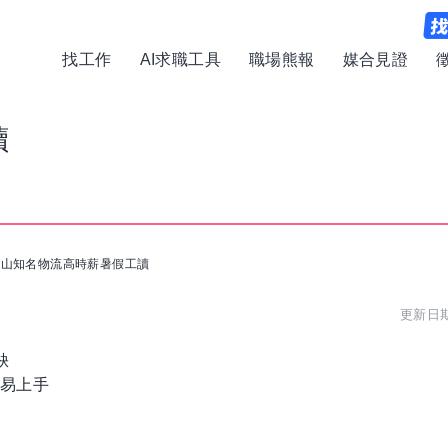
找工作
AI求職工具
職場熊報
媒合見證
讀
岡山知名物流高時薪暑假工讀
更新日期:
缺
簡易上手