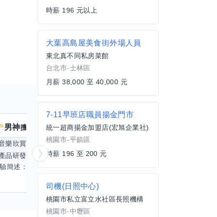
時薪 196 元以上
大葉高島屋美食街外場人員
東北真不同私房菜館
台北市-士林區
月薪 38,000 至 40,000 元
7-11早班店職員揚金門市
男神
核音
擅長
39
個技能
擅
統一超商揚金加盟店(宏旭企業社)
桃園市-平鎮區
音樂欣賞
顧問服務
遊戲設計
腳本編寫
時薪 196 至 200 元
產品研發
跨部門協作
更多
電腦應用相
經驗簡述： 1.創業主導&新創合夥 2.B2C產品開發運營一條龍 3.AI應用開發與量化研究新創 標籤話題都可以聊，開放交流 找尋共同創業機會，亦歡迎新創收編
司機(日照中心)
桃園市私立富立水社區長照機構
桃園市-中壢區