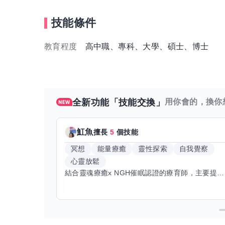
技能條件
教育程度
高中職、專科、大學、碩士、博士
全新功能「技能交換」
用你會的，換你
魟魚
擅長
5
個技能
冥想
能量療癒
靈性探索
自我覺察
心靈放鬆
結合靈魂療癒x NGH催眠認證的療育師，主要提供潛意識探索和靈魂導向的催眠療育。你會全程100%清醒跟我對話。