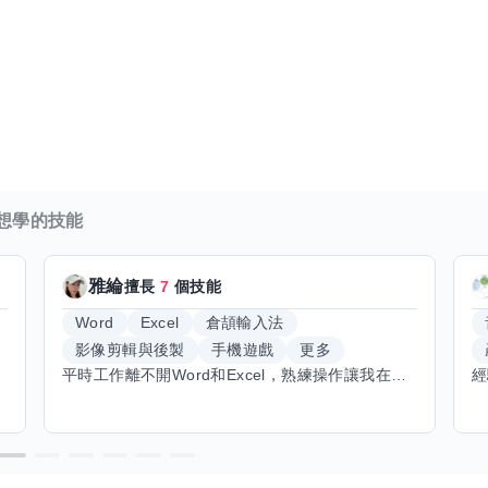
想學的技能
雅綸
擅長
7
個技能
Word
Excel
倉頡輸入法
影像剪輯與後製
手機遊戲
更多
平時工作離不開Word和Excel，熟練操作讓我在文件整理和數據處理上都得心應手，還能用倉頡輸入法快速打字。近期想挑戰英文學習，希望能透過交換技能一起進步！如果你英文流利，需要中文或電腦技巧輔助，歡迎找我搭檔，咱們一起歡樂學習，互相激勵，成為彼此的學習小夥伴！