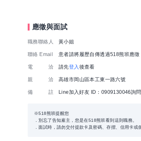
應徵與面試
職務聯絡人
黃小姐
聯絡 Email
意者請將履歷自傳透過518熊班應
電 洽
請先
登入
後查看
親 洽
高雄市岡山區本工東一路六號
備 註
Line加入好友 ID：0909130046詢
※518熊班提醒您
．別忘了告知雇主，您是在518熊班看到這則職務。
．面試時，請勿交付提款卡及密碼、存摺、信用卡或