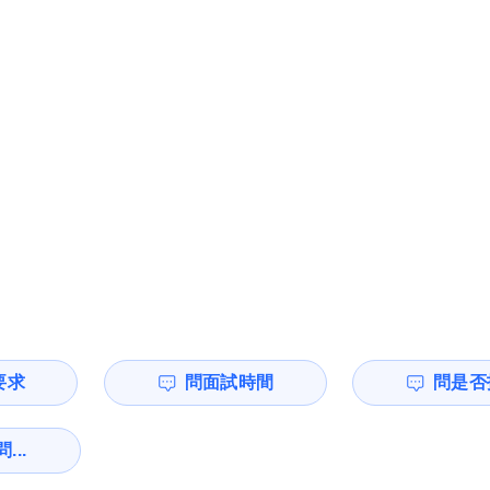
要求
問面試時間
問是否
...