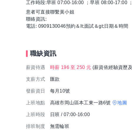
工作時段:早班 07:00-16:00 ；早班 08:00-17:00 
意者可直接聯繫黃小姐
聯絡資訊:
電話: 0909130046預約＆lt;面試＆gt;日期＆時間
職缺資訊
薪資待遇
時薪 196 至 250 元
(薪資依經驗資歷及
支薪方式
匯款
發薪資日
每月10號
上班地點
高雄市岡山區本工東一路6號
地圖
上班時段
日班 / 07:00-16:00
排班制度
無需輪班