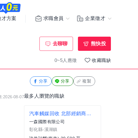
求職會員
企業徵才
徵才方案
去聊聊
熊快投
0~5人應徵
收藏職缺
分享
分享
複製
最多人瀏覽的職缺
2026-08-07
汽車觸媒回收 北部經銷商合作夥伴業務專員
一森國際有限公司
彰化縣-溪湖鎮