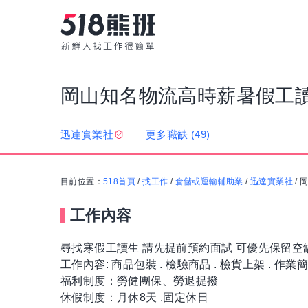
岡山知名物流高時薪暑假工
更多職缺
(49)
迅達實業社
目前位置：
518首頁
/
找工作
/
倉儲或運輸輔助業
/
迅達實業社
/
工作內容
尋找寒假工讀生 請先提前預約面試 可優先保留空
工作內容: 商品包裝 . 檢驗商品 . 檢貨上架 . 作業
福利制度：勞健團保、勞退提撥
休假制度：月休8天 .固定休日