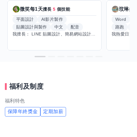
微笑每1天
玟琳
擅長
5
個技能
擅
平面設計
AI影片製作
Word
貼圖設計與製作
中文
配音
路跑
羽
我擅長： LINE 貼圖設計、簡易網站設計、影片剪輯、配音、AI 影片創作、音樂創作（原創歌曲／純音樂／配樂） 希望交換技能： ① 游泳（想學：自由式、蝶式） 已會基礎蛙式、仰式，但姿勢尚未標準，希望有人協助修正動作、提升效率。 ② 鋼琴（目前約巴哈初階程度） ③ 英文（程度約 B1～B2） 交換方式： 捷運可到處，部分技能可線上交換。
福利及制度
福利特色
保障年終獎金
定期加薪