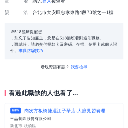
電 洽
請先
登入
後查看
親 洽
台北市大安區忠孝東路4段73號之一1樓
※518熊班提醒您
．別忘了告知雇主，您是在518熊班看到這則職務。
．面試時，請勿交付提款卡及密碼、存摺、信用卡或個人證
件。
求職防騙技巧
發現資訊有誤？
我要檢舉
看過此職缺的人也看了...
肉次方板橋捷運江子翠店-大廳見習襄理
NEW
王品餐飲股份有限公司
新北市-板橋區