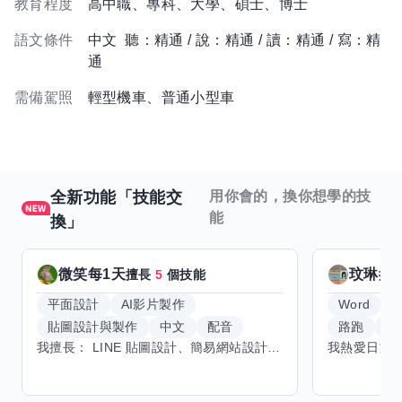
教育程度
高中職、專科、大學、碩士、博士
語文條件
中文 聽：精通 / 說：精通 / 讀：精通 / 寫：精
通
需備駕照
輕型機車、普通小型車
全新功能「技能交
用你會的，換你想學的技
能
換」
微笑每1天
玟琳
擅長
5
個技能
擅
平面設計
AI影片製作
Word
貼圖設計與製作
中文
配音
路跑
羽
我擅長： LINE 貼圖設計、簡易網站設計、影片剪輯、配音、AI 影片創作、音樂創作（原創歌曲／純音樂／配樂） 希望交換技能： ① 游泳（想學：自由式、蝶式） 已會基礎蛙式、仰式，但姿勢尚未標準，希望有人協助修正動作、提升效率。 ② 鋼琴（目前約巴哈初階程度） ③ 英文（程度約 B1～B2） 交換方式： 捷運可到處，部分技能可線上交換。