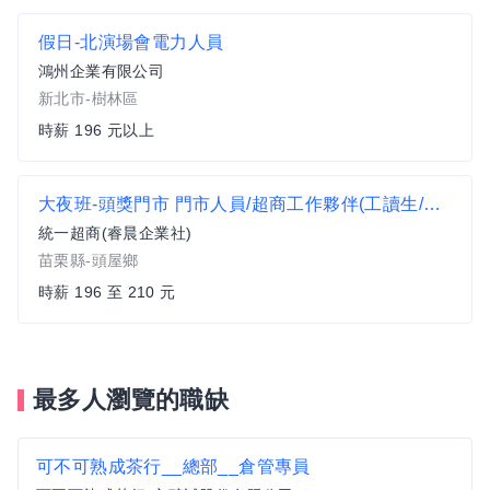
假日-北演場會電力人員
鴻州企業有限公司
新北市-樹林區
時薪 196 元以上
大夜班-頭獎門市 門市人員/超商工作夥伴(工讀生/兼職人員/PT/時薪人員)歡迎來電 0911803597 預約面試
統一超商(睿晨企業社)
苗栗縣-頭屋鄉
時薪 196 至 210 元
最多人瀏覽的職缺
可不可熟成茶行__總部__倉管專員