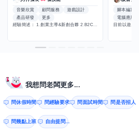
音樂欣賞
顧問服務
遊戲設計
腳本編寫
產品研發
更多
電腦應用
經驗簡述： 1.創業主導&新創合夥 2.B2C產品開發運營一條龍 3.AI應用開發與量化研究新創 標籤話題都可以聊，開放交流 找尋共同創業機會，亦歡迎新創收編
我想問老闆更多...
問休假時間
問經驗要求
問面試時間
問是否招人
問幾點上班
自由提問...