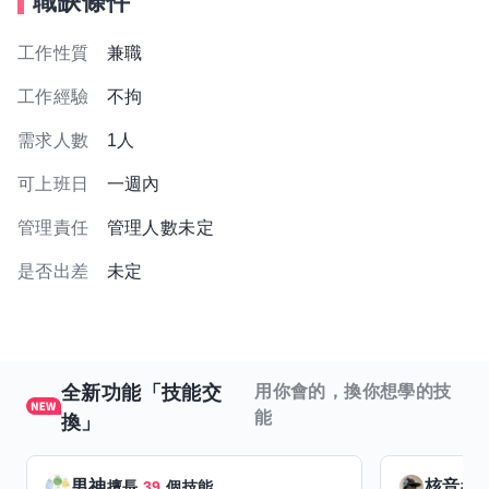
職缺條件
工作性質
兼職
工作經驗
不拘
需求人數
1人
可上班日
一週內
管理責任
管理人數未定
是否出差
未定
全新功能「技能交
用你會的，換你想學的技
能
換」
男神
核音
擅長
39
個技能
擅