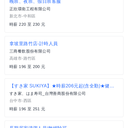
晚班、夜班、假日班客服
正欣環衛工程有限公司
新北市-中和區
時薪 220 至 230 元
拿坡里路竹店-計時人員
三商餐飲股份有限公司
高雄市-路竹區
時薪 196 至 200 元
【すき家 SUKIYA】★時薪206元起(含全勤)★健行博館店
すき家、はま寿司_台灣善商股份有限公司
台中市-西區
時薪 196 至 251 元